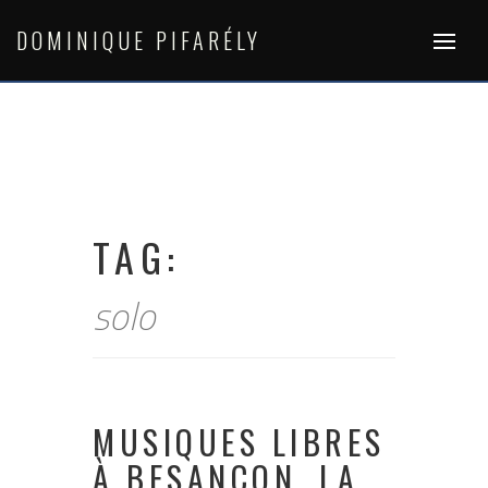
Skip
to
DOMINIQUE PIFARÉLY
content
TAG:
solo
MUSIQUES LIBRES
À BESANÇON, LA