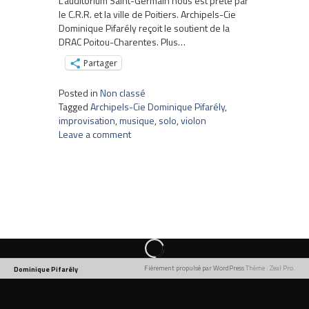
L’auditorium Saint-Germain nous est prêté par
le C.R.R. et la ville de Poitiers. Archipels-Cie
Dominique Pifarély reçoit le soutient de la
DRAC Poitou-Charentes. Plus…
Partager
Posted in
Non classé
Tagged
Archipels-Cie Dominique Pifarély
,
improvisation
,
musique
,
solo
,
violon
Leave a comment
Fièrement propulsé par WordPress
Thème : Zeal Pro.
Dominique Pifarély
Chargement
d’une