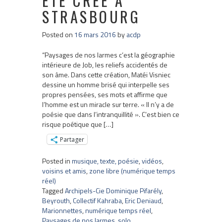
ÉTÉ CRÉÉ À
STRASBOURG
Posted on
16 mars 2016
by
acdp
“Paysages de nos larmes c’est la géographie
intérieure de Job, les reliefs accidentés de
son âme. Dans cette création, Matéi Visniec
dessine un homme brisé qui interpelle ses
propres pensées, ses mots et affirme que
l’homme est un miracle sur terre. « Il n’y a de
poésie que dans l’intranquillité ». C’est bien ce
risque poétique que […]
Partager
Posted in
musique, texte, poésie
,
vidéos
,
voisins et amis
,
zone libre (numérique temps
réel)
Tagged
Archipels-Cie Dominique Pifarély
,
Beyrouth
,
Collectif Kahraba
,
Eric Deniaud
,
Marionnettes
,
numérique temps réel
,
Paysages de nos larmes
,
solo