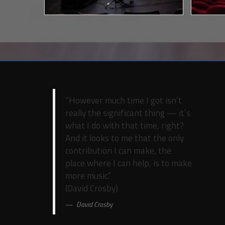
“However much time I got isn’t
really the significant thing — it’s
what I do with that time, right?
And it looks to me that the only
contribution I can make, the
place where I can help, is to make
more music.”
(David Crosby)
David Crosby