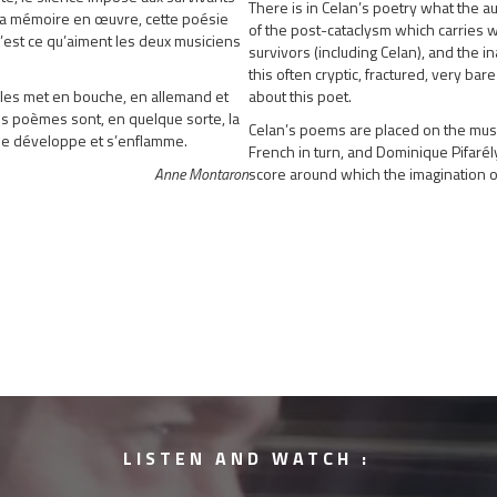
There is in Celan’s poetry what the au
e la mémoire en œuvre, cette poésie
of the post-cataclysm which carries w
C’est ce qu’aiment les deux musiciens
survivors (including Celan), and the 
this often cryptic, fractured, very ba
les met en bouche, en allemand et
about this poet.
Ces poèmes sont, en quelque sorte, la
Celan’s poems are placed on the musi
s se développe et s’enflamme.
French in turn, and Dominique Pifarél
Anne Montaron
score around which the imagination o
LISTEN AND WATCH :