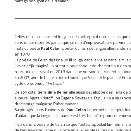
partage son goût de la création.
Celles et ceux qui aiment les jeux de contrepoint entre la musique et
sans doute étonnés par ce que ce duo d’improvisateurs parvient à 
mots du poète
Paul Celan
, poète roumain de langue allemande, n
en 1970.
La poésie de Celan dessine un fil rouge dans la vie et dans la mus
il avait déjà imaginé un oratorio pour choeur de chambre sur des 
reprendra ce travail en 2018 dans une version instrumentale pour 
En 2007, avec le haute-contre Dominique Visse et le pianiste Françoi
cycle de poèmes, “
Im Licht
e”.
De son côté,
Géraldine Keller
elle aussi développe des liens de pl
auteurs, Agota Kristoff , ou Eugène Savitskaia. Et puis il y a sa ren
dramaturge malgache Raharimanana.
Sa plongée dans l’univers de
Paul Celan
lui permet d’aller plus lo
d’autant que la langue allemande est très familière pour cette mus
Il y a dans la poésie de Celan ce que l’auteur appelait lui-même la 
de l’après-cataclysme qui porte en elle les blessures de l’holocaus