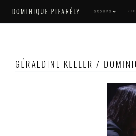
Skip
to
DOMINIQUE PIFARÉLY
VI
GROUPS
content
GÉRALDINE KELLER / DOMINI