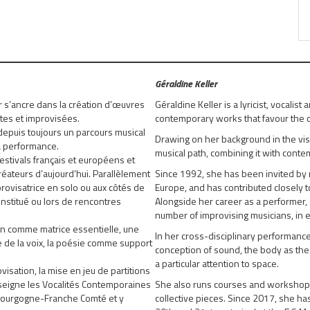
Géraldine Keller
ler s’ancre dans la création d’œuvres
Géraldine Keller is a lyricist, vocalist
tes et improvisées.
contemporary works that favour the 
 depuis toujours un parcours musical
Drawing on her background in the vis
la performance.
musical path, combining it with cont
estivals français et européens et
éateurs d’aujourd’hui. Parallèlement
Since 1992, she has been invited by
rovisatrice en solo ou aux côtés de
Europe, and has contributed closely t
nstitué ou lors de rencontres
Alongside her career as a performer, 
number of improvising musicians, in 
on comme matrice essentielle, une
In her cross-disciplinary performance
 de la voix, la poésie comme support
conception of sound, the body as the
a particular attention to space.
visation, la mise en jeu de partitions
enseigne les Vocalités Contemporaines
She also runs courses and workshops 
/ Bourgogne-Franche Comté et y
collective pieces. Since 2017, she ha