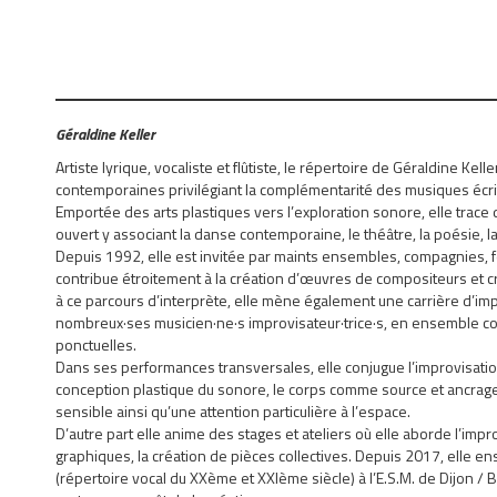
Géraldine Keller
Artiste lyrique, vocaliste et flûtiste, le répertoire de Géraldine Kel
contemporaines privilégiant la complémentarité des musiques écri
Emportée des arts plastiques vers l’exploration sonore, elle trace
ouvert y associant la danse contemporaine, le théâtre, la poésie, 
Depuis 1992, elle est invitée par maints ensembles, compagnies, f
contribue étroitement à la création d’œuvres de compositeurs et cr
à ce parcours d’interprète, elle mène également une carrière d’imp
nombreux·ses musicien·ne·s improvisateur·trice·s, en ensemble co
ponctuelles.
Dans ses performances transversales, elle conjugue l’improvisati
conception plastique du sonore, le corps comme source et ancrage
sensible ainsi qu’une attention particulière à l’espace.
D’autre part elle anime des stages et ateliers où elle aborde l’impro
graphiques, la création de pièces collectives. Depuis 2017, elle 
(répertoire vocal du XXème et XXIème siècle) à l’E.S.M. de Dijon 