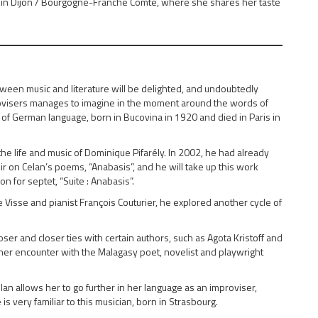
M. in Dijon / Bourgogne-Franche Comté, where she shares her taste
een music and literature will be delighted, and undoubtedly
rovisers manages to imagine in the moment around the words of
 of German language, born in Bucovina in 1920 and died in Paris in
the life and music of Dominique Pifarély. In 2002, he had already
r on Celan’s poems, “Anabasis”, and he will take up this work
n for septet, “Suite : Anabasis”.
Visse and pianist François Couturier, he explored another cycle of
oser and closer ties with certain authors, such as Agota Kristoff and
 her encounter with the Malagasy poet, novelist and playwright
lan allows her to go further in her language as an improviser,
s very familiar to this musician, born in Strasbourg.