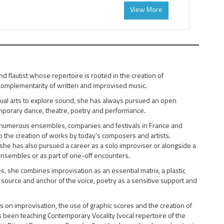
View More
 and flautist whose repertoire is rooted in the creation of
complementarity of written and improvised music.
ual arts to explore sound, she has always pursued an open
emporary dance, theatre, poetry and performance.
 numerous ensembles, companies and festivals in France and
o the creation of works by today’s composers and artists.
she has also pursued a career as a solo improviser or alongside a
ensembles or as part of one-off encounters.
s, she combines improvisation as an essential matrix, a plastic
 source and anchor of the voice, poetry as a sensitive support and
on improvisation, the use of graphic scores and the creation of
s been teaching Contemporary Vocality (vocal repertoire of the