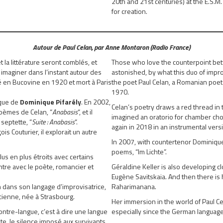
20th and 21st centuries) at the E.S.
for creation.
Autour de Paul Celan, par Anne Montaron (Radio France)
 la littérature seront comblés, et
Those who love the counterpoint betw
imaginer dans l’instant autour des
astonished, by what this duo of imp
é en Bucovine en 1920 et mort à Paris
the poet Paul Celan, a Romanian poet
1970.
ique de
Dominique Pifarély
. En 2002,
Celan’s poetry draws a red thread in 
poèmes de Celan, “
Anabasis
“, et il
imagined an oratorio for chamber choi
septette, “
Suite : Anabasis
“.
again in 2018 in an instrumental versio
s Couturier, il explorait un autre
In 2007, with countertenor Dominique 
poems, “Im Lichte”.
us en plus étroits avec certains
contre avec le poète, romancier et
Géraldine Keller is also developing cl
Eugène Savitskaia. And then there is
in dans son langage d’improvisatrice,
Raharimanana.
icienne, née à Strasbourg.
Her immersion in the world of Paul Ce
contre-langue, c’est à dire une langue
especially since the German language i
te, le silence imposé aux survivants