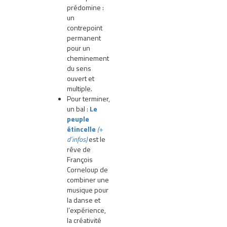
prédomine :
un
contrepoint
permanent
pour un
cheminement
du sens
ouvert et
multiple.
Pour terminer,
un bal :
Le
peuple
étincelle
(+
d’infos)
est le
rêve de
François
Corneloup de
combiner une
musique pour
la danse et
l’expérience,
la créativité