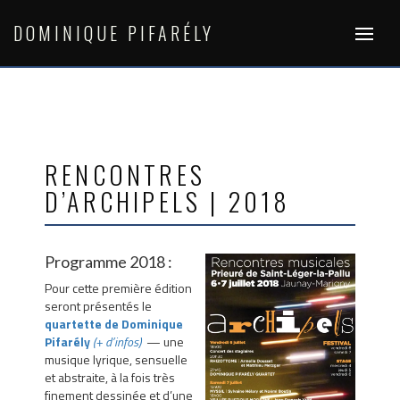
Skip
to
DOMINIQUE PIFARÉLY
content
RENCONTRES
D’ARCHIPELS | 2018
Programme 2018 :
Pour cette première édition
seront présentés le
quartette de D
ominiqu
e
Pifarély
(+ d’infos)
— une
musique lyrique, sensuelle
et abstraite, à la fois très
finement dessinée et d’une