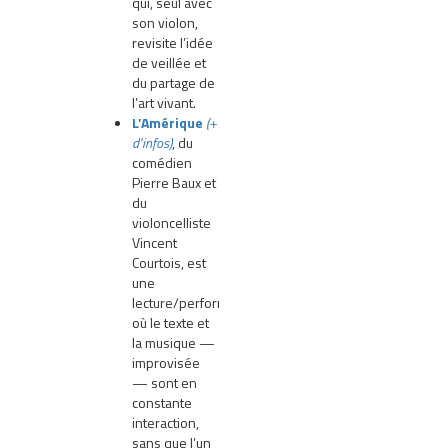
qui, seul avec
son violon,
revisite l’idée
de veillée et
du partage de
l’art vivant.
L’Amérique
(+
d’infos)
, du
comédien
Pierre Baux et
du
violoncelliste
Vincent
Courtois, est
une
lecture/performance
où le texte et
la musique —
improvisée
— sont en
constante
interaction,
sans que l’un