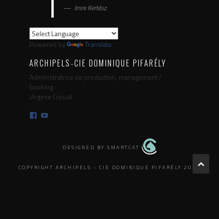
Imre Kertész
Powered by
Translate
ARCHIPELS-CIE DOMINIQUE PIFARÉLY
Administratrice de production, management /
booking :
Virginie Crouail
Facebook
YouTube
DESIGNED BY SMARTCAT
COPYRIGHT ARCHIPELS - CIE DOMINIQUE PIFARÉLY 2025