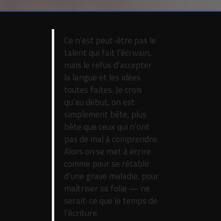
Ce n’est peut-être pas le
talent qui fait l’écrivain,
mais le refus d’accepter
la langue et les idées
toutes faites. Je crois
qu’au début, on est
simplement bête, plus
bête que ceux qui n’ont
pas de mal à comprendre.
Alors on se met à écrire
comme pour se rétablir
d’une grave maladie, pour
maîtriser sa folie — ne
serait-ce que le temps de
l’écriture.