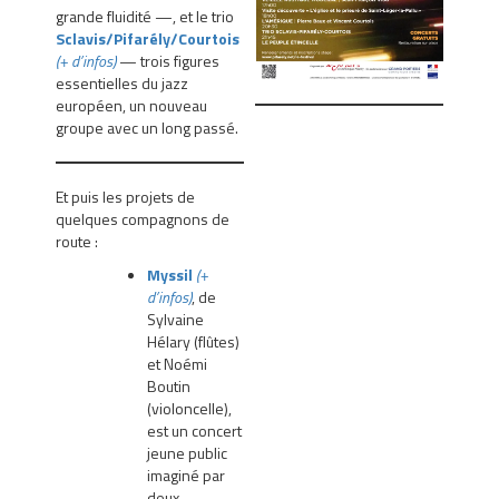
grande fluidité —, et le trio
Sclavis/Pifarély/Courtois
(+ d’infos)
— trois figures
essentielles du jazz
européen, un nouveau
groupe avec un long passé.
Et puis les projets de
quelques compagnons de
route :
Myssil
(+
d’infos)
, de
Sylvaine
Hélary (flûtes)
et Noémi
Boutin
(violoncelle),
est un concert
jeune public
imaginé par
deux