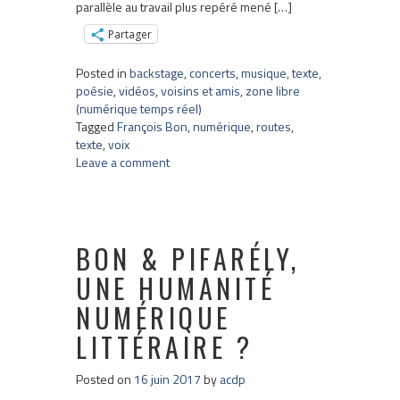
parallèle au travail plus repéré mené […]
Partager
Posted in
backstage
,
concerts
,
musique, texte,
poésie
,
vidéos
,
voisins et amis
,
zone libre
(numérique temps réel)
Tagged
François Bon
,
numérique
,
routes
,
texte
,
voix
Leave a comment
BON & PIFARÉLY,
UNE HUMANITÉ
NUMÉRIQUE
LITTÉRAIRE ?
Posted on
16 juin 2017
by
acdp