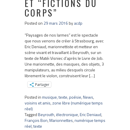
ET “FICTIONS DU
CORPS”
Posted on
29 mars 2016
by
acdp
“Paysages de nos larmes” est le spectacle
que nous venons de créer à Strasbourg, avec
Eric Deniaud, marionnettiste et metteur en
scène vivant et travaillant à Beyrouth, sur un
texte de Matéi Visniec d’après le Livre de Job.
Une marionnette, des masques, des objets, 3
manipulateurs, au milieu desquels circule
librement le violon, construisent leur […]
Partager
Posted in
musique, texte, poésie
,
News
,
voisins et amis
,
zone libre (numérique temps
réel)
Tagged
Beyrouth
,
électronique
,
Eric Deniaud
,
François Bon
,
Marionnettes
,
numérique temps
réel
,
texte