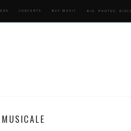
DEOS
CONCERTS
BUY MUSIC
BIO, PHOTOS, DISC
E MUSICALE