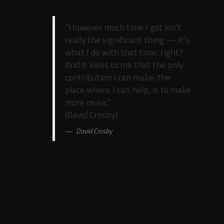
“However much time I got isn’t
really the significant thing — it’s
what I do with that time, right?
And it looks to me that the only
contribution I can make, the
place where I can help, is to make
more music.”
(David Crosby)
David Crosby