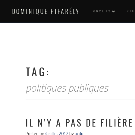
Skip
to
DOMINIQUE PIFARÉLY
VI
GROUPS
content
TAG:
politiques publiques
IL N’Y A PAS DE FILIÈR
Posted on
4 juillet 2012
by
acdp