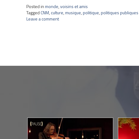
Posted in
monde
,
voisins et amis
Tagged
CNM
,
culture
,
musique
,
politique
,
politiques publiques
Leave a comment