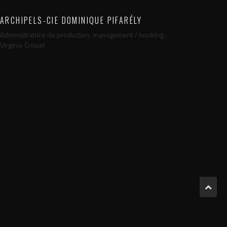
ARCHIPELS-CIE DOMINIQUE PIFARÉLY
Administratrice de production, management / booking :
Virginie Crouail