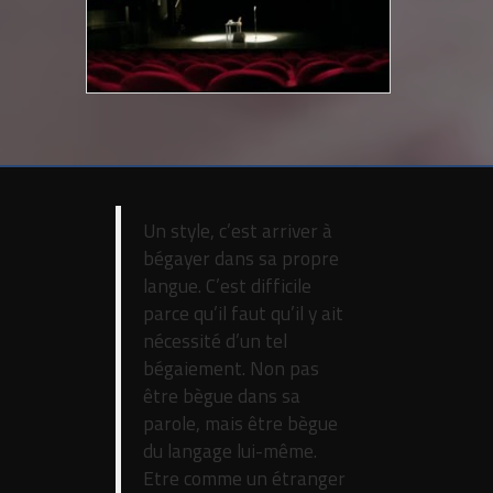
Un style, c’est arriver à
bégayer dans sa propre
langue. C’est difficile
parce qu’il faut qu’il y ait
nécessité d’un tel
bégaiement. Non pas
être bègue dans sa
parole, mais être bègue
du langage lui-même.
Etre comme un étranger