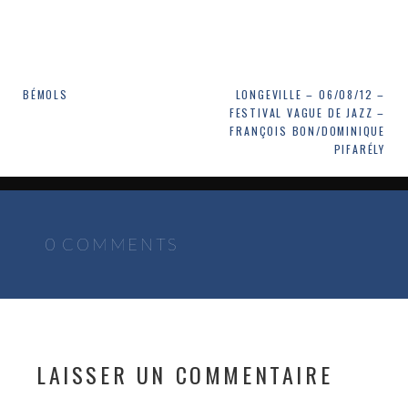
Navigation
BÉMOLS
LONGEVILLE – 06/08/12 –
FESTIVAL VAGUE DE JAZZ –
de
FRANÇOIS BON/DOMINIQUE
PIFARÉLY
l’article
0 COMMENTS
LAISSER UN COMMENTAIRE