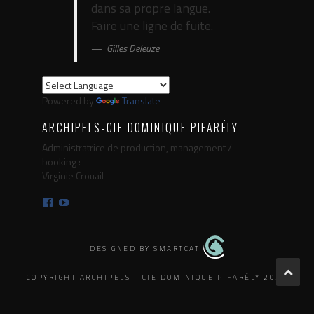
dans sa propre langue.
Faire une ligne de fuite.
Gilles Deleuze
Powered by
Translate
ARCHIPELS-CIE DOMINIQUE PIFARÉLY
Administratrice de production, management /
booking :
Virginie Crouail
Facebook
YouTube
DESIGNED BY SMARTCAT
COPYRIGHT ARCHIPELS - CIE DOMINIQUE PIFARÉLY 2025