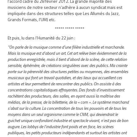
l’accord cadre du 28 février 2012. La grande majorité des
musiciens de notre secteur n’adhère à aucun syndicat mais est
impliquée dans des structures telles que Les Allumés du Jazz,
Grands Formats, l’UMJ etc.
***** ***** *****
Et puis, lu dans l’Humanité du 22 juin :
“On parle de la musique comme d’une filière industrielle et marchande.
Mais la musique est d’abord un art. Cet art relève bien évidemment de la
production enregistrée, mais il tient d’abord de la scène, de cette relation
sensible, éphémère, de créations singulières avec des publics. Ma crainte
porte sur la pérennité des structures petites ou moyennes, des ensembles
musicaux qui font un travail quotidien, et des lieux qui accueillent ces
artistes et leur permettent de rencontrer des publics. On assiste à des
concentrations capitalistiques effrayantes. Des fonds d’investissement
rachètent des producteurs, des salles, en ayant aussi la maîtrise des
médias, de la presse, de la billetterie, de la « com ». Le système marchand
s’abat sur la culture. La concentration de tous les pouvoirs et de tous les
moyens dans un seul organisme comme le CNM, qui deviendrait le
guichet unique confondant industrie et spectacle vivant, n’est pas de bon
augure. Les lobbys de l’industrie font poids et en face, les scènes
publiques, les petits producteurs indépendants et surtout les artistes ont