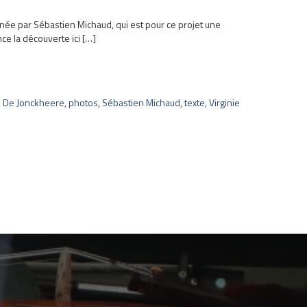
née par Sébastien Michaud, qui est pour ce projet une
nce la découverte ici […]
e De Jonckheere
,
photos
,
Sébastien Michaud
,
texte
,
Virginie