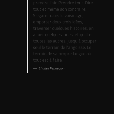
prendre l’air. Prendre tout. Dire
tout et même son contraire.
S’égarer dans le voisinage,
emporter deux trois idées,
traverser quelques histoires, en
aimer quelques-unes, et quitter
toutes les autres, jusqu’à occuper
seul le terrain de l’angoisse. Le
terrain de sa propre langue où
tout est à faire.
Charles Pennequin