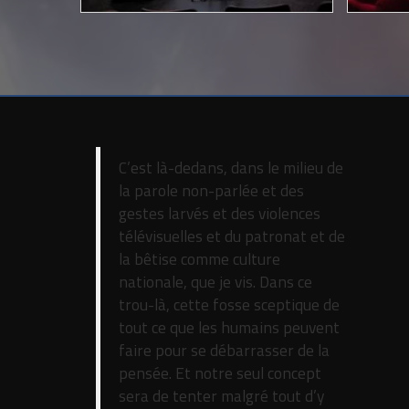
C’est là-dedans, dans le milieu de
la parole non-parlée et des
gestes larvés et des violences
télévisuelles et du patronat et de
la bêtise comme culture
nationale, que je vis. Dans ce
trou-là, cette fosse sceptique de
tout ce que les humains peuvent
faire pour se débarrasser de la
pensée. Et notre seul concept
sera de tenter malgré tout d’y