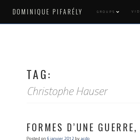
Skip
to
DOMINIQUE PIFARÉLY
VI
GROUPS
content
TAG:
Christophe Hauser
FORMES D’UNE GUERRE, 
Posted on
6 janvier 2012
by
acdp