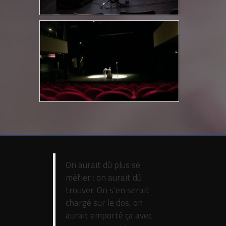
On aurait dû plus se
méfier : on aurait dû
trouver. On s’en serait
chargé sur le dos, on
aurait emporté ça avec