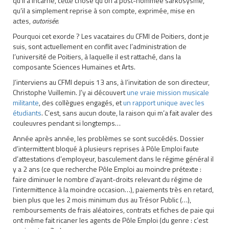
qu’il a incarné, cette chose qu’on a post-nommée sarkosysme,
qu’il a simplement reprise à son compte, exprimée, mise en
actes,
autorisée.
Pourquoi cet exorde ? Les vacataires du CFMI de Poitiers, dont je
suis, sont actuellement en conflit avec l’administration de
l’université de Poitiers, à laquelle il est rattaché, dans la
composante Sciences Humaines et Arts.
J’interviens au CFMI depuis 13 ans, à l’invitation de son directeur,
Christophe Vuillemin. J’y ai découvert
une vraie mission musicale
militante
, des collègues engagés, et
un rapport unique avec les
étudiants
. C’est, sans aucun doute, la raison qui m’a fait avaler des
couleuvres pendant si longtemps…
Année après année, les problèmes se sont succédés. Dossier
d’intermittent bloqué à plusieurs reprises à Pôle Emploi faute
d’attestations d’employeur, basculement dans le régime général il
y a 2 ans (ce que recherche Pôle Emploi au moindre prétexte :
faire diminuer le nombre d’ayant-droits relevant du régime de
l’intermittence à la moindre occasion…), paiements très en retard,
bien plus que les 2 mois minimum dus au Trésor Public (…),
remboursements de frais aléatoires, contrats et fiches de paie qui
ont même fait ricaner les agents de Pôle Emploi (du genre : c’est