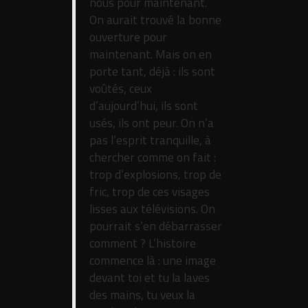
nous pour maintenant.
On aurait trouvé la bonne
ouverture pour
maintenant. Mais on en
porte tant, déjà : ils sont
voûtés, ceux
d’aujourd’hui, ils sont
usés, ils ont peur. On n’a
pas l’esprit tranquille, à
chercher comme on fait :
trop d’explosions, trop de
fric, trop de ces visages
lisses aux télévisions. On
pourrait s’en débarrasser
comment ? L’histoire
commence là : une image
devant toi et tu la laves
des mains, tu veux la