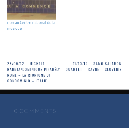
non au Centre national de la
musique
Navigation
28/09/12 – MICHELE
11/10/12 – SAMO SALAMON
RABBIA/DOMINIQUE PIFARÉLY –
QUARTET – RAVNE – SLOVÉNIE
de
ROME – LA RIUNIONE DI
CONDOMINIO – ITALIE
l’article
0 COMMENTS