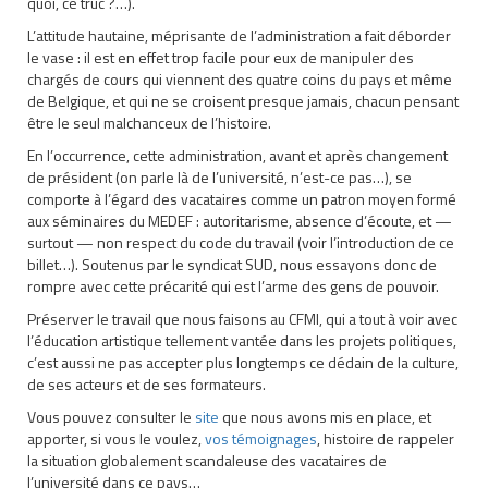
quoi, ce truc ?…).
L’attitude hautaine, méprisante de l’administration a fait déborder
le vase : il est en effet trop facile pour eux de manipuler des
chargés de cours qui viennent des quatre coins du pays et même
de Belgique, et qui ne se croisent presque jamais, chacun pensant
être le seul malchanceux de l’histoire.
En l’occurrence, cette administration, avant et après changement
de président (on parle là de l’université, n’est-ce pas…), se
comporte à l’égard des vacataires comme un patron moyen formé
aux séminaires du MEDEF : autoritarisme, absence d’écoute, et —
surtout — non respect du code du travail (voir l’introduction de ce
billet…). Soutenus par le syndicat SUD, nous essayons donc de
rompre avec cette précarité qui est l’arme des gens de pouvoir.
Préserver le travail que nous faisons au CFMI, qui a tout à voir avec
l’éducation artistique tellement vantée dans les projets politiques,
c’est aussi ne pas accepter plus longtemps ce dédain de la culture,
de ses acteurs et de ses formateurs.
Vous pouvez consulter le
site
que nous avons mis en place, et
apporter, si vous le voulez,
vos témoignages
, histoire de rappeler
la situation globalement scandaleuse des vacataires de
l’université dans ce pays…