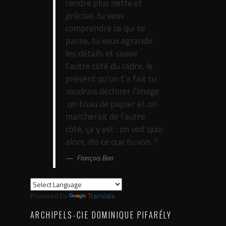
rendre plus nette et
précise, tu veux
comprendre ce qui se
passe, tu veux agrandir
les détails et savoir
l’autre côté du cadre, le
présent qu’on t’a fait tu
voudrais déchirer l’image
­ un tissu de papier et on
marcherait de l’autre
côté, ça y est : on voit quoi
alors, dis ce que tu vois ?
François Bon
Powered by
Translate
ARCHIPELS-CIE DOMINIQUE PIFARÉLY