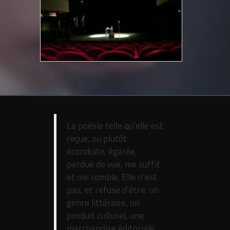
La poésie telle qu’elle est
reçue, ou plutôt
éconduite, égarée,
perdue de vue, me suffit
et me comble. Elle n’est
pas, et refuse d’être, un
genre littéraire, un
produit culturel, une
marchandise éditoriale.