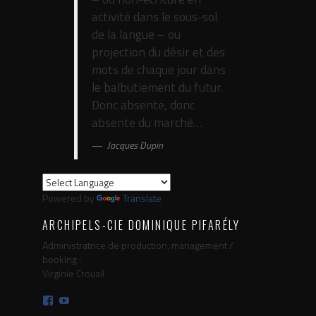
activité dans le sous-sol
de la langue – ou
projection du désir et des
mots de chaque jour dans
le balbutiement du futur.
Donc absente, donc
absente du marché…
Jacques Dupin
Powered by
Translate
ARCHIPELS-CIE DOMINIQUE PIFARÉLY
Administratrice de production, management /
booking :
Virginie Crouail
Facebook
YouTube