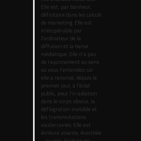
Elle est, par bonheur,
déficitaire dans les calculs
de marketing. Elle est
irrécupérable par
l’ordinateur de la
diffusion et la herse
médiatique. Elle n’a pas
de rayonnement au sens
où vous l’entendez car
elle a renoncé, depuis le
premier jour, à l’éclat
public, pour l’irradiation
dans le corps obscur, la
déflagration invisible et
les transmutations
souterraines. Elle est
écriture vivante, écorchée
– ou non-écriture en