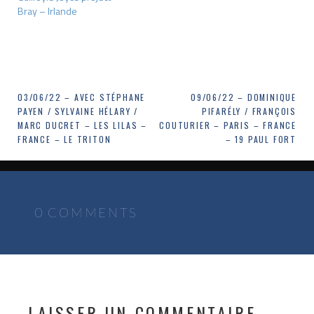
Bray – Irlande
Navigation
03/06/22 – AVEC STÉPHANE
09/06/22 – DOMINIQUE
PAYEN / SYLVAINE HÉLARY /
PIFARÉLY / FRANÇOIS
de
MARC DUCRET – LES LILAS –
COUTURIER – PARIS – FRANCE
FRANCE – LE TRITON
– 19 PAUL FORT
l’article
0 COMMENTS
LAISSER UN COMMENTAIRE