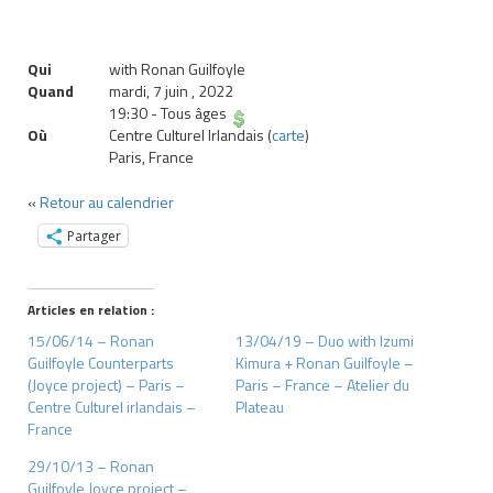
Qui
with Ronan Guilfoyle
Quand
mardi, 7 juin , 2022
19:30
-
Tous âges
Où
Centre Culturel Irlandais (
carte
)
Paris, France
«
Retour au calendrier
Partager
Articles en relation :
15/06/14 – Ronan
13/04/19 – Duo with Izumi
Guilfoyle Counterparts
Kimura + Ronan Guilfoyle –
(Joyce project) – Paris –
Paris – France – Atelier du
Centre Culturel irlandais –
Plateau
France
29/10/13 – Ronan
Guilfoyle Joyce project –