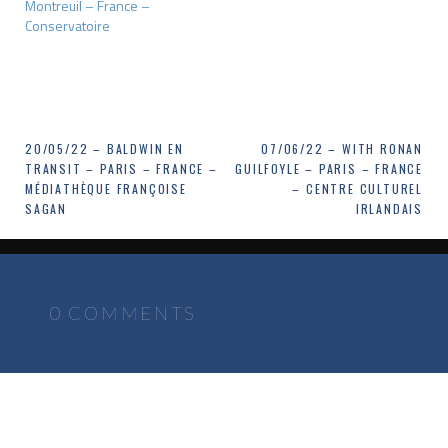
Montreuil – France –
Conservatoire
Navigation
20/05/22 – BALDWIN EN
07/06/22 – WITH RONAN
TRANSIT – PARIS – FRANCE –
GUILFOYLE – PARIS – FRANCE
de
MÉDIATHÈQUE FRANÇOISE
– CENTRE CULTUREL
SAGAN
IRLANDAIS
l’article
0 COMMENTS