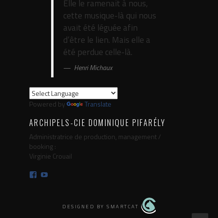
Elle le ramenait à nous,
cette musique-là qui nous
avait été léguée afin
d’être le lien. Mais elle a
été perdue celle-là.
Henri Michaux
Powered by
Translate
ARCHIPELS-CIE DOMINIQUE PIFARÉLY
Administratrice de production, management /
booking :
Virginie Crouail
Facebook
YouTube
DESIGNED BY SMARTCAT