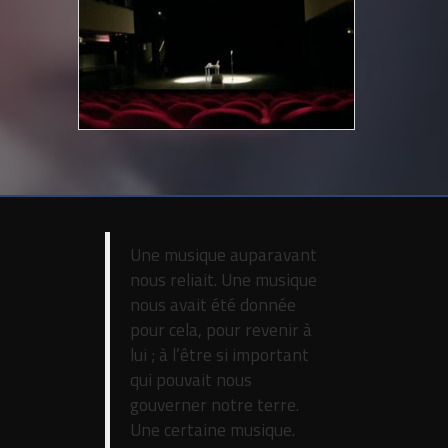
Une musique auparavant
nous reliait. Une musique
nous avait été donnée
pour cela, pour revenir à
lui ; à l’être si important
qui pouvait nous
gouverner notre terre.
Une certaine musique.