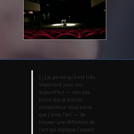
[…] je pense qu’il est très
important pour moi
aujourd’hui — non pas
parce que je suis un
compositeur mais parce
que j’aime l’art — de
trouver une définition de
l’art qui implique l’aspect