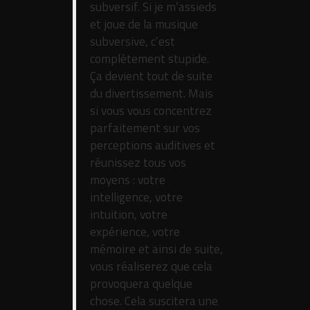
subversif. Si je m’assieds
et joue de la musique
subversive, c’est
complètement stupide.
Ça devient tout de suite
du divertissement. Mais
si vous vous concentrez
parfaitement sur vos
perceptions auditives et
réunissez tous vos
moyens : votre
intelligence, votre
intuition, votre
expérience, votre
mémoire et ainsi de suite,
vous réaliserez que cela
provoquera quelque
chose. Cela suscitera une