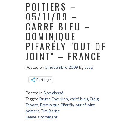
POITIERS –
05/11/09 –
CARRÉ BLEU –
DOMINIQUE
PIFARÉLY "OUT OF
JOINT" – FRANCE
Posted on
5 novembre 2009
by
acdp
Partager
Posted in
Non classé
Tagged
Bruno Chevillon
,
carré bleu
,
Craig
Taborn
,
Dominique Pifarély
,
out of joint
,
poitiers
,
Tim Berne
Leave a comment