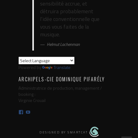
sensibilité accrue, et
détruira probablement
l’idée conventionnelle que
vous vous faites de la
musique.
Helmut Lachenman
Powered by
Translate
ARCHIPELS-CIE DOMINIQUE PIFARÉLY
Administratrice de production, management /
booking :
Virginie Crouail
Facebook
YouTube
DESIGNED BY SMARTCAT