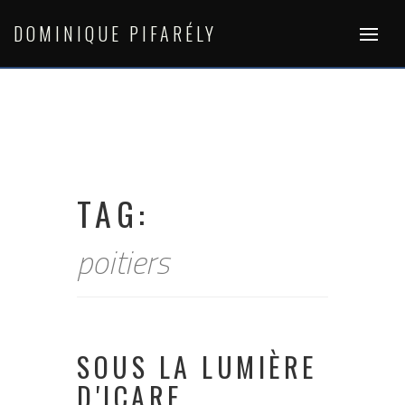
Skip
to
DOMINIQUE PIFARÉLY
content
TAG:
poitiers
SOUS LA LUMIÈRE
D'ICARE