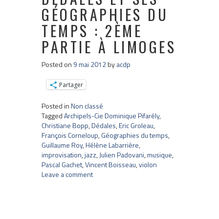
GÉOGRAPHIES DU
TEMPS : 2ÈME
PARTIE À LIMOGES
Posted on
9 mai 2012
by
acdp
Partager
Posted in
Non classé
Tagged
Archipels-Cie Dominique Pifarély
,
Christiane Bopp
,
Dédales
,
Eric Groleau
,
François Corneloup
,
Géographies du temps
,
Guillaume Roy
,
Hélène Labarrière
,
improvisation
,
jazz
,
Julien Padovani
,
musique
,
Pascal Gachet
,
Vincent Boisseau
,
violon
Leave a comment