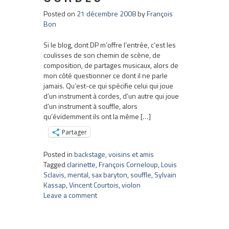
Posted on
21 décembre 2008
by
François
Bon
Si le blog, dont DP m’offre l’entrée, c’est les
coulisses de son chemin de scène, de
composition, de partages musicaux, alors de
mon côté questionner ce dont il ne parle
jamais. Qu’est-ce qui spécifie celui qui joue
d’un instrument à cordes, d’un autre qui joue
d’un instrument à souffle, alors
qu’évidemment ils ont la même […]
Partager
Posted in
backstage
,
voisins et amis
Tagged
clarinette
,
François Corneloup
,
Louis
Sclavis
,
mental
,
sax baryton
,
souffle
,
Sylvain
Kassap
,
Vincent Courtois
,
violon
Leave a comment