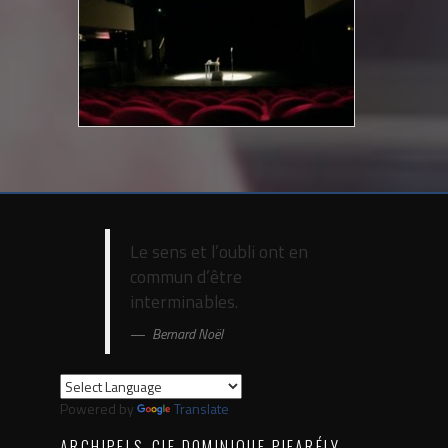
Le sens et l’oubli ont en
commun d’être
interminables.
Bernard Noël
Powered by
Translate
ARCHIPELS-CIE DOMINIQUE PIFARÉLY