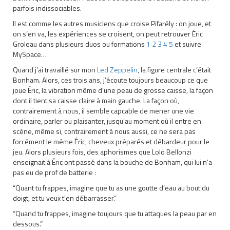
parfois indissociables.
Il est comme les autres musiciens que croise Pifarély : on joue, et
on s’en va, les expériences se croisent, on peut retrouver Éric
Groleau dans plusieurs duos ou formations
1
2
3
4
5
et suivre
MySpace…
Quand j’ai travaillé sur mon
Led Zeppelin
, la figure centrale c’était
Bonham. Alors, ces trois ans, j’écoute toujours beaucoup ce que
joue Éric, la vibration même d’une peau de grosse caisse, la façon
dont il tient sa caisse claire à main gauche. La façon où,
contrairement à nous, il semble capcable de mener une vie
ordinaire, parler ou plaisanter, jusqu’au moment où il entre en
scène, même si, contrairement à nous aussi, ce ne sera pas
forcément le même Éric, cheveux préparés et débardeur pour le
jeu. Alors plusieurs fois, des aphorismes que Lolo Bellonzi
enseignait à Éric ont passé dans la bouche de Bonham, qui lui n’a
pas eu de prof de batterie :
“Quant tu frappes, imagine que tu as une goutte d’eau au bout du
doigt, et tu veux t’en débarrasser.”
“Quand tu frappes, imagine toujours que tu attaques la peau par en
dessous.”