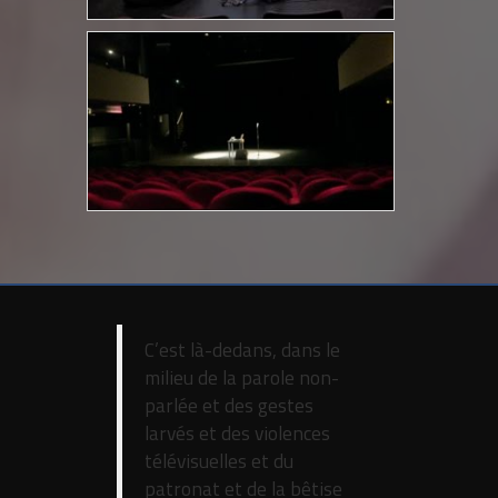
C’est là-dedans, dans le
milieu de la parole non-
parlée et des gestes
larvés et des violences
télévisuelles et du
patronat et de la bêtise