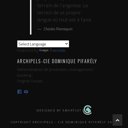
terrain de l’angoisse. Le
terrain de sa propre
langue où tout est à faire.
Charles Pennequin
Powered by
Translate
ARCHIPELS-CIE DOMINIQUE PIFARÉLY
Administratrice de production, management /
booking :
Virginie Crouail
Facebook
YouTube
DESIGNED BY SMARTCAT
COPYRIGHT ARCHIPELS - CIE DOMINIQUE PIFARÉLY 2025