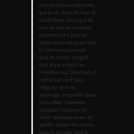
comme culture nationale,
que je vis. Dans ce trou-là,
cette fosse sceptique de
tout ce que les humains
peuvent faire pour se
débarrasser de la pensée.
Et notre seul concept
sera de tenter malgré
tout d’y prendre l’air.
Prendre tout. Dire tout et
même son contraire.
S’égarer dans le
voisinage, emporter deux
trois idées, traverser
quelques histoires, en
aimer quelques-unes, et
quitter toutes les autres,
jusqu’à occuper seul le