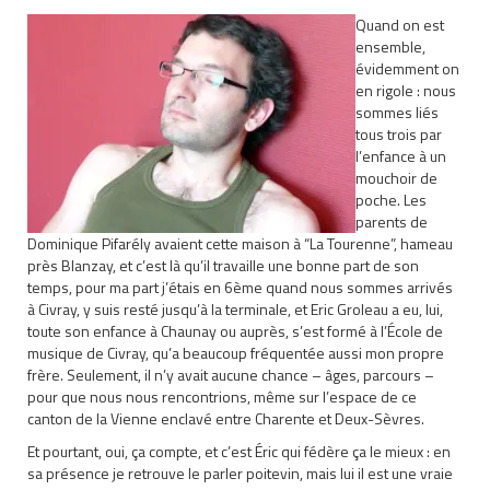
Quand on est
ensemble,
évidemment on
en rigole : nous
sommes liés
tous trois par
l’enfance à un
mouchoir de
poche. Les
parents de
Dominique Pifarély avaient cette maison à “La Tourenne”, hameau
près Blanzay, et c’est là qu’il travaille une bonne part de son
temps, pour ma part j’étais en 6ème quand nous sommes arrivés
à Civray, y suis resté jusqu’à la terminale, et Eric Groleau a eu, lui,
toute son enfance à Chaunay ou auprès, s’est formé à l’École de
musique de Civray, qu’a beaucoup fréquentée aussi mon propre
frère. Seulement, il n’y avait aucune chance – âges, parcours –
pour que nous nous rencontrions, même sur l’espace de ce
canton de la Vienne enclavé entre Charente et Deux-Sèvres.
Et pourtant, oui, ça compte, et c’est Éric qui fédère ça le mieux : en
sa présence je retrouve le parler poitevin, mais lui il est une vraie