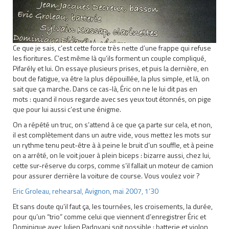
Ce que je sais, c’est cette force très nette d’une frappe qui refuse
les fioritures. C’est même là qu’ils forment un couple compliqué,
Pifarély et lui. On essaye plusieurs prises, et puis la dernière, en
bout de fatigue, va être la plus dépouillée, la plus simple, et là, on
sait que ça marche. Dans ce cas-là, Éric on ne le lui dit pas en
mots : quand il nous regarde avec ses yeux tout étonnés, on pige
que pour lui aussi c’est une énigme.
On a répété un truc, on s’attend à ce que ça parte sur cela, et non,
il est complètement dans un autre vide, vous mettez les mots sur
un rythme tenu peut-être à à peine le bruit d’un souffle, et à peine
on a arrêté, on le voit jouer à plein biceps : bizarre aussi, chez lui,
cette sur-réserve du corps, comme s’il fallait un moteur de camion
pour assurer derrière la voiture de course. Vous voulez voir ?
Eric Groleau, rehearsal, Avignon, mai 2007, 1’30
Et sans doute qu’il faut ça, les tournées, les croisements, la durée,
pour qu’un “trio” comme celui que viennent d’enregistrer Éric et
Dominique avec Julien Padovani soit possible : batterie et violon