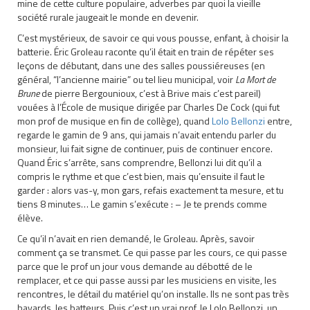
mine de cette culture populaire, adverbes par quoi la vieille
société rurale jaugeait le monde en devenir.
C’est mystérieux, de savoir ce qui vous pousse, enfant, à choisir la
batterie. Éric Groleau raconte qu’il était en train de répéter ses
leçons de débutant, dans une des salles poussiéreuses (en
général, “l’ancienne mairie” ou tel lieu municipal, voir
La Mort de
Brune
de pierre Bergounioux, c’est à Brive mais c’est pareil)
vouées à l’École de musique dirigée par Charles De Cock (qui fut
mon prof de musique en fin de collège), quand
Lolo Bellonzi
entre,
regarde le gamin de 9 ans, qui jamais n’avait entendu parler du
monsieur, lui fait signe de continuer, puis de continuer encore.
Quand Éric s’arrête, sans comprendre, Bellonzi lui dit qu’il a
compris le rythme et que c’est bien, mais qu’ensuite il faut le
garder : alors vas-y, mon gars, refais exactement ta mesure, et tu
tiens 8 minutes… Le gamin s’exécute : – Je te prends comme
élève.
Ce qu’il n’avait en rien demandé, le Groleau. Après, savoir
comment ça se transmet. Ce qui passe par les cours, ce qui passe
parce que le prof un jour vous demande au débotté de le
remplacer, et ce qui passe aussi par les musiciens en visite, les
rencontres, le détail du matériel qu’on installe. Ils ne sont pas très
bavards, les batteurs. Puis c’est un vrai prof, le Lolo Bellonzi, un