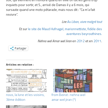
inquiets pour sortir, et S., arrivé de Damas il y a 6 mois, qui
sursaute quand une moto pétarade, mais nous dit : “Ca m’a fait
revivre”.
Lire
Au Liban, vivre malgré tout
Et sur
le site de Maud Hufnagel, marionnettiste, fidèle des
aventures beyrouthines.
Nehna wel Amar wel Jiran
en
2012
et en
2011
.
Partager
Articles en relation :
nous, la lune et les voisins,
from Beirut : nehna wel
3ème édition
amar wel jiran (*)