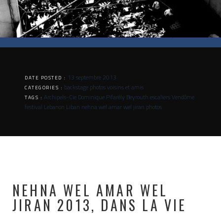
13 septembre 2013
DATE POSTED :
backstage
photos
voisins et amis
CATEGORIES :
Archipels-Cie Dominique Pifarély
Beyrouth
escaliers Vendôme
TAGS :
festival
Lebanon
Liban
nehna wel amar wel jiran
photos
NEHNA WEL AMAR WEL
JIRAN 2013, DANS LA VIE