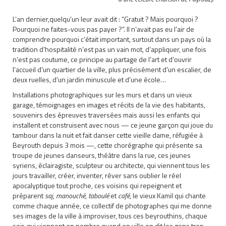
L’an dernier,quelqu’un leur avait dit : “Gratuit ? Mais pourquoi ?
Pourquoi ne faites-vous pas payer ?”. Il n’avait pas eu l’air de
comprendre pourquoi c’était important, surtout dans un pays où la
tradition d’hospitalité n’est pas un vain mot, d’appliquer, une fois
n’est pas coutume, ce principe au partage de l’art et d’ouvrir
l’accueil d’un quartier de la ville, plus précisément d’un escalier, de
deux ruelles, d’un jardin minuscule et d’une école…
Installations photographiques sur les murs et dans un vieux
garage, témoignages en images et récits de la vie des habitants,
souvenirs des épreuves traversées mais aussi les enfants qui
installent et construisent avec nous — ce jeune garçon qui joue du
tambour dans la nuit et fait danser cette vieille dame, réfugiée à
Beyrouth depuis 3 mois —, cette chorégraphe qui présente sa
troupe de jeunes danseurs, théâtre dans la rue, ces jeunes
syriens, éclairagiste, sculpteur ou architecte, qui viennent tous les
jours travailler, créer, inventer, rêver sans oublier le réel
apocalyptique tout proche, ces voisins qui repeignent et
préparent
saj
,
manouché
,
taboulé
et
café
, le vieux Kamil qui chante
comme chaque année, ce collectif de photographes qui me donne
ses images de la ville à improviser, tous ces beyrouthins, chaque
soir, qui viennent en nombre quand en ville on dit les gens trop