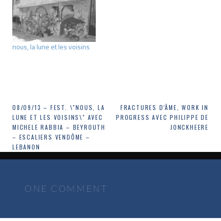
nous, la lune et les voisins
Navigation
08/09/13 – FEST. \"NOUS, LA
FRACTURES D'ÂME, WORK IN
LUNE ET LES VOISINS\" AVEC
PROGRESS AVEC PHILIPPE DE
de
MICHELE RABBIA – BEYROUTH
JONCKHEERE
– ESCALIERS VENDÔME –
l’article
LEBANON
ONE COMMENT