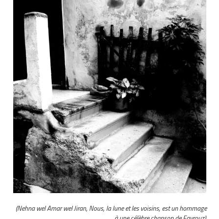
(Nehna wel Amar wel Jiran, Nous, la lune et les voisins, est un hommage
à une célèbre chanson de Fayrouz).