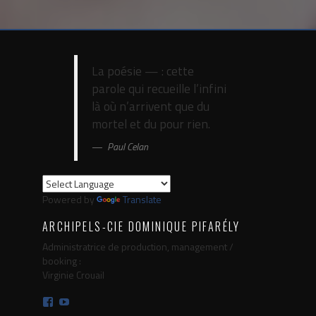
La poésie — : cette
parole qui recueille l’infini
là où n’arrivent que du
mortel et du pour rien.
Paul Celan
Powered by
Translate
ARCHIPELS-CIE DOMINIQUE PIFARÉLY
Administratrice de production, management /
booking :
Virginie Crouail
Facebook
YouTube