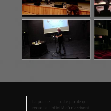
La poésie — : cette parole qui
recueille l’infini là où n’arrivent