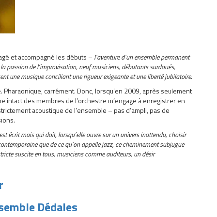
uragé et accompagné les débuts –
l’aventure d’un ensemble permanent
 la passion de l’improvisation, neuf musiciens, débutants surdoués,
ent une musique conciliant une rigueur exigeante et une liberté jubilatoire.
ue. Pharaonique, carrément. Donc, lorsqu’en 2009, après seulement
sme intact des membres de l’orchestre m’engage à enregistrer en
re strictement acoustique de l’ensemble – pas d’ampli, pas de
sions.
est écrit mais qui doit, lorsqu’elle ouvre sur un univers inattendu, choisir
ite contemporaine que de ce qu’on appelle jazz, ce cheminement subjugue
 stricte suscite en tous, musiciens comme auditeurs, un désir
r
nsemble Dédales