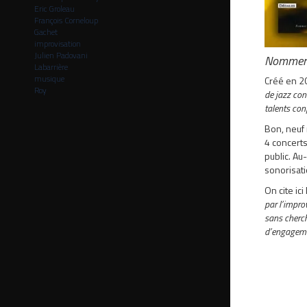
Eric Groleau
François Corneloup
Gachet
improvisation
Julien Padovani
Nommer 
Labarrière
musique
Créé en 20
Roy
de jazz co
talents con
Bon, neuf 
4 concerts
public. Au
sonorisati
On cite ic
par l’impro
sans cherch
d’engagemen