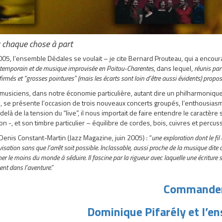
chaque chose à part
05, l’ensemble Dédales se voulait – je cite Bernard Prouteau, qui a enco
ntemporain et de musique improvisée en Poitou-Charentes
, dans lequel,
réunis par
firmés et “grosses pointures” (mais les écarts sont loin d’être aussi évidents) propos
musiciens, dans notre économie particulière, autant dire un philharmoniq
, se présente l’occasion de trois nouveaux concerts groupés, l’enthousia
-delà de la tension du “live”, il nous importait de faire entendre le caractè
on -, et son timbre particulier – équilibre de cordes, bois, cuivres et percus
i Denis Constant-Martin (Jazz Magazine, juin 2005) : “
une exploration dont le fil 
visation sans que l’arrêt soit possible. Inclassable, aussi proche de la musique d
er le moins du monde à séduire. Il fascine par la rigueur avec laquelle une écriture
t dans l’aventure.”
Commande
Dominique Pifarély et l’e