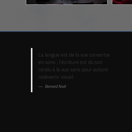
La langue est de la vue convertie
en sons ; l’écriture est du son
rendu à la vue sans pour autant
redevenir visuel.
Bernard Noël