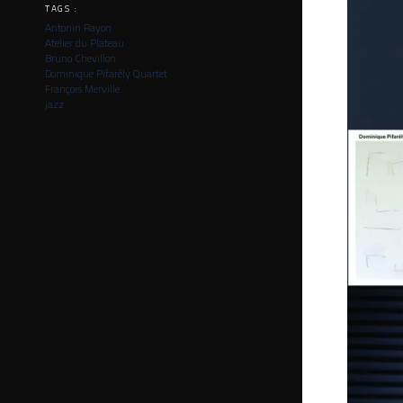
TAGS :
Antonin Rayon
Atelier du Plateau
Bruno Chevillon
Dominique Pifarély Quartet
François Merville
jazz