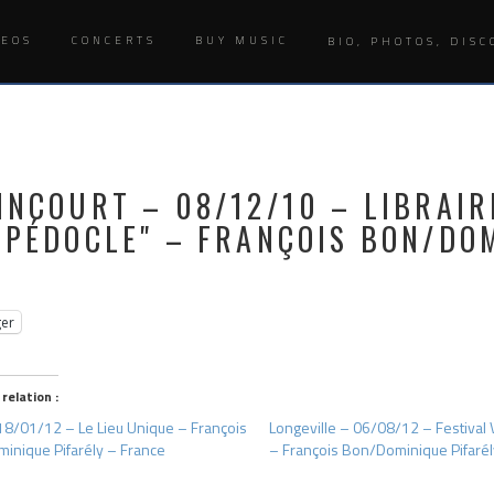
DEOS
CONCERTS
BUY MUSIC
BIO, PHOTOS, DISC
INCOURT – 08/12/10 – LIBRAIR
MPÉDOCLE" – FRANÇOIS BON/DOM
ger
 relation :
18/01/12 – Le Lieu Unique – François
Longeville – 06/08/12 – Festival 
minique Pifarély – France
– François Bon/Dominique Pifarél