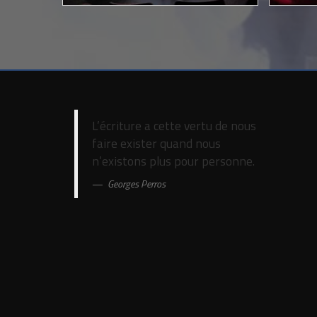
L’écriture a cette vertu de nous
faire exister quand nous
n’existons plus pour personne.
Georges Perros