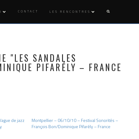
CONTACT
O
LES RENCONTRES
IE "LES SANDALES
INIQUE PIFARÉLY – FRANCE
Vague de jazz
Montpellier – 06/10/10 – Festival Sonorités –
y
François Bon/Dominique Pifarély – France