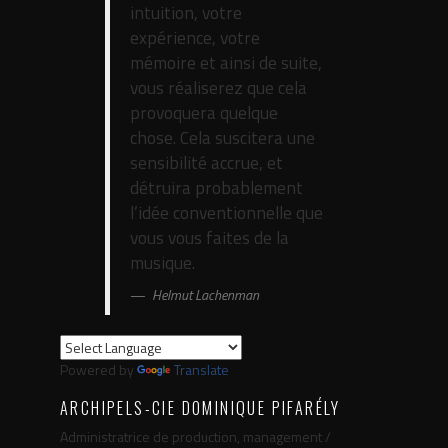
intuition, votre
expérience, votre
mémoire et ainsi de suite,
vous réaliserez que cela
provoquera quelque
chose. Cela suscitera une
sensibilité accrue, et
détruira probablement
l’idée conventionnelle que
vous vous faites de la
musique.
Helmut Lachenman
Powered by
Translate
ARCHIPELS-CIE DOMINIQUE PIFARÉLY
Administratrice de production, management /