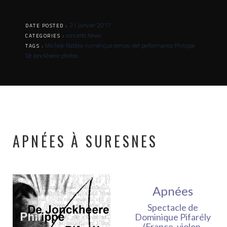
21 janvier 2017
DATE POSTED :
concerts
News
CATEGORIES :
Michele Rabbia
numérique temps réel
performance
Philippe
TAGS :
De Jonckheere
photos
APNÉES À SURESNES
Apnées
Spectacle de
Dominique Pifarély
(France, violon,