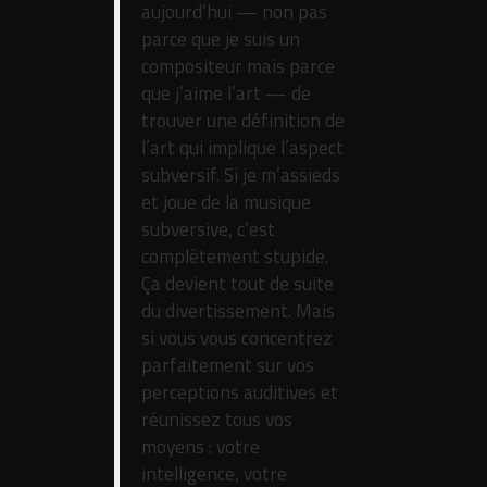
aujourd’hui — non pas
parce que je suis un
compositeur mais parce
que j’aime l’art — de
trouver une définition de
l’art qui implique l’aspect
subversif. Si je m’assieds
et joue de la musique
subversive, c’est
complètement stupide.
Ça devient tout de suite
du divertissement. Mais
si vous vous concentrez
parfaitement sur vos
perceptions auditives et
réunissez tous vos
moyens : votre
intelligence, votre