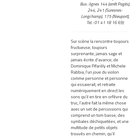
Bus : lignes 144 (arrêt Pagès),
244, 241 (Suresnes-
Longchamp), 175 (Nieuport),
Tel. : 01 41 18 16 69)
Sur scène la rencontre toujours
fructueuse, toujours
surprenante, jamais sage et
jamais écrite d’avance, de
Dominique Pifarély et Michele
Rabbia, l’un joue du violon
comme personne et personne
qui essaierait, et retraite
numériquement en direct les
sons qu’il en tire en orfèvre du
truc, l’autre fait la même chose
avec un set de percussions qui
comprend un tom basse, des
symbales déchiquetées, et une
multitude de petits objets
trouvés en chemin, qu’il