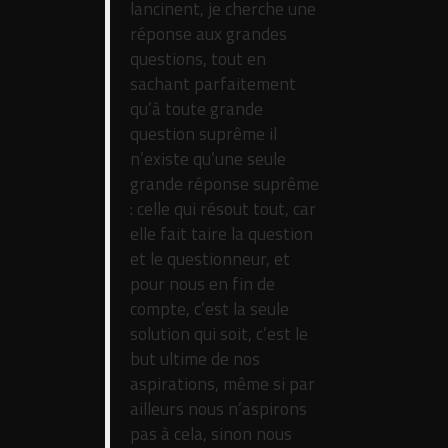
lancinent, je cherche une
réponse aux grandes
questions, tout en
sachant parfaitement
qu’à toute grande
question suprême il
n’existe qu’une seule
grande réponse suprême
: celle qui résout tout, car
elle fait taire la question
et le questionneur, et
pour nous en fin de
compte, c’est la seule
solution qui soit, c’est le
but ultime de nos
aspirations, même si par
ailleurs nous n’aspirons
pas à cela, sinon nous