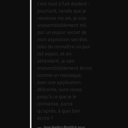
c’est tout à fait évident :
pourtant, tandis que je
ressasse ma vie, je suis
vraisemblablement mû
par un espoir secret de
mon aspiration secrète,
celui de connaître un jour
cet espoir, et en
attendant, je vais
vraisemblablement écrire
comme un maniaque,
avec une application
délirante, sans cesse,
jusqu’à ce que je le
connaisse, parce
qu’après, à quoi bon
écrire ?
Imre Kertèsz (Kaddish pour