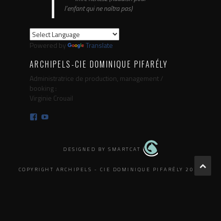
l’enfant qui ne naîtra pas)
Powered by
Translate
ARCHIPELS-CIE DOMINIQUE PIFARÉLY
Administratrice de production, management /
booking :
Virginie Crouail
Facebook
YouTube
DESIGNED BY SMARTCAT
COPYRIGHT ARCHIPELS - CIE DOMINIQUE PIFARÉLY 2025