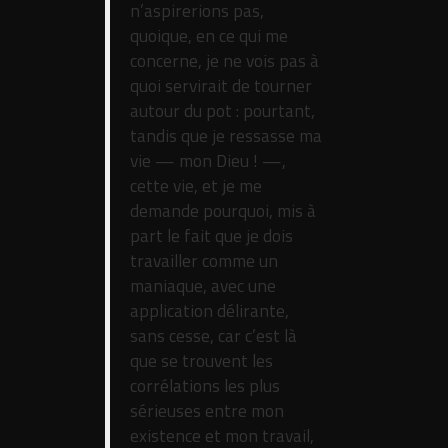
n’aspirerions pas,
quoique, en ce qui me
concerne, je ne vois pas à
quoi servirait de tourner
autour du pot : pourtant,
tandis que je ressasse ma
vie — mon Dieu ! —,
cette vie, et je me
demande pourquoi, mis à
part le fait que je dois
travailler comme un
maniaque, avec une
application délirante,
sans cesse, car c’est là
que se trouvent les
corrélations les plus
sérieuses entre mon
existence et mon travail,