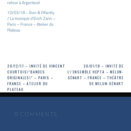
retour à Argenteuil
10/03/18 – Bon & Pifarély
/ La musique d’Erich Zann –
Paris – France – Atelier du
Plateau
Navigation
20/12/17 – INVITÉ DE VINCENT
30/01/18 – INVITÉ DE
COURTOIS\”BANDES
L\’ENSEMBLE HEPTA – MELUN-
de
ORIGINALES\” – PARIS –
SÉNART – FRANCE – THÉÂTRE
FRANCE – ATELIER DU
DE MELUN-SÉNART
l’article
PLATEAU
0 COMMENTS