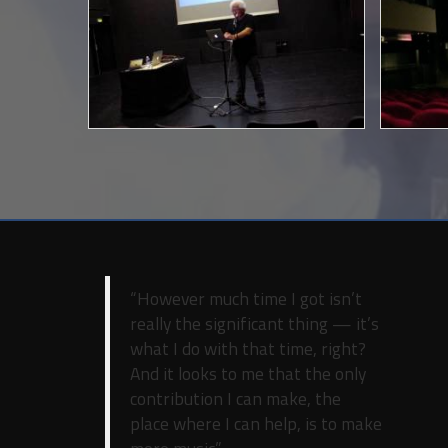
“However much time I got isn’t
really the significant thing — it’s
what I do with that time, right?
And it looks to me that the only
contribution I can make, the
place where I can help, is to make