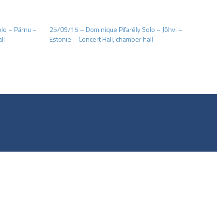
lo – Pärnu –
25/09/15 – Dominique Pifarély Solo – Jõhvi –
ll
Estonie – Concert Hall, chamber hall