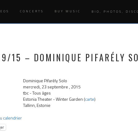
DEOS
CONCERTS
BUY MUSIC
BIO, PHOTOS, DISC
09/15 – DOMINIQUE PIFARÉLY SO
Dominique Pifarély Solo
mercredi, 23 septembre , 2015
tbc
-
Tous âges
Estonia Theater - Winter Garden (
carte
)
Tallinn, Estonie
u calendrier
ger