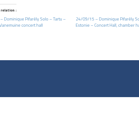
 relation :
– Dominique Pifarély Solo – Tartu –
24/09/15 – Dominique Pifarély So
 Vanemuine concert hall
Estonie – Concert Hall, chamber ha