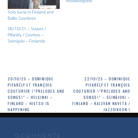
musiikkiopisto
Solo Serie in Finland and
Baltic Countries
06/10/21 – Sclavis /
Pifarély / Courtois –
Seinäjoki – Finlande
Navigation
20/10/25 – DOMINIQUE
22/10/25 – DOMINIQUE
PIFARÉLY ET FRANÇOIS
PIFARÉLY ET FRANÇOIS
de
COUTURIER \”PRELUDES AND
COUTURIER \”PRELUDES AND
SONGS\” – HELSINKI –
SONGS\” – SEINÄJOKI –
l’article
FINLAND – HIETSU IS
FINLAND – KALEVAN NAVETA /
HAPPENING
JAZZOIKOON !
0 COMMENTS