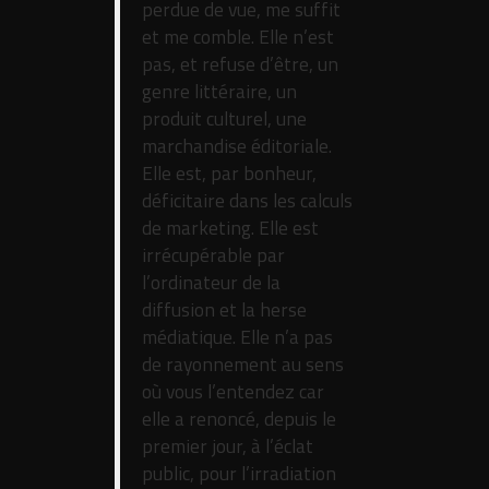
perdue de vue, me suffit
et me comble. Elle n’est
pas, et refuse d’être, un
genre littéraire, un
produit culturel, une
marchandise éditoriale.
Elle est, par bonheur,
déficitaire dans les calculs
de marketing. Elle est
irrécupérable par
l’ordinateur de la
diffusion et la herse
médiatique. Elle n’a pas
de rayonnement au sens
où vous l’entendez car
elle a renoncé, depuis le
premier jour, à l’éclat
public, pour l’irradiation