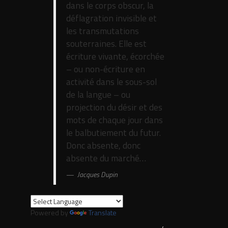
dans le corps obscur, la
déflagration invisible et
les transmutations
souterraines. Elle est
écriture vivante, écorchée
– ou non-écriture en
activité dans le sous-sol
de la langue – ou
projection du désir et des
mots de chaque jour dans
le balbutiement du futur.
Donc absente, donc
absente du marché…
Jacques Dupin
Powered by
Translate