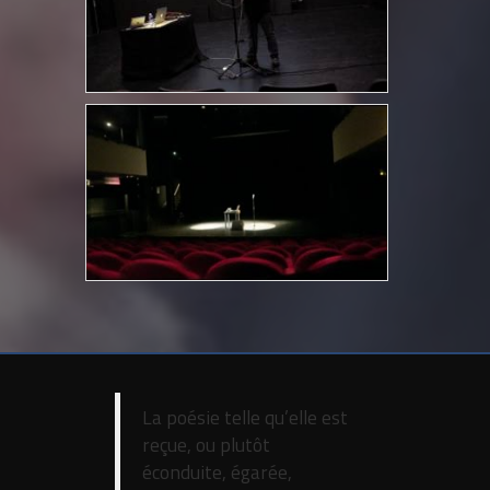
La poésie telle qu’elle est
reçue, ou plutôt
éconduite, égarée,