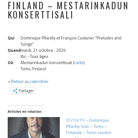
FINLAND – MESTARINKADUN
KONSERTTISALI
Qui
Dominique Pifarély et François Couturier "Preludes and
Songs"
Quand
mardi, 21 octobre , 2025
tbc
-
Tous âges
Où
Mestarinkadun konserttisali (
carte
)
Turku, Finland
«
Retour au calendrier
Partager
Articles en relation :
07/10/15 – Dominique
Pifarély Solo – Turku –
Finlande – Turun seudun