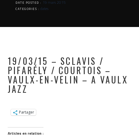
19 mars 2015
DATE POSTED :
dates
CATEGORIES :
19/03/15 – SCLAVIS /
PIFARÉLY / COURTOIS –
VAULX-EN-VELIN – A VAULX
JAZZ
Partager
Articles en relation :