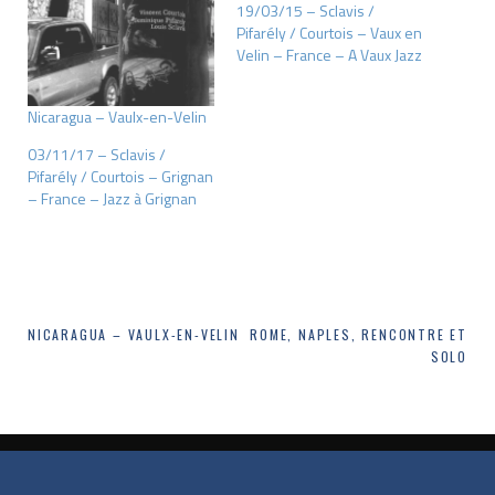
19/03/15 – Sclavis /
Pifarély / Courtois – Vaux en
Velin – France – A Vaux Jazz
Nicaragua – Vaulx-en-Velin
03/11/17 – Sclavis /
Pifarély / Courtois – Grignan
– France – Jazz à Grignan
Navigation
NICARAGUA – VAULX-EN-VELIN
ROME, NAPLES, RENCONTRE ET
SOLO
de
l’article