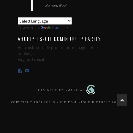
Bernard Noël
Powered by
Translate
ARCHIPELS-CIE DOMINIQUE PIFARÉLY
Administratrice de production, management /
booking :
Virginie Crouail
Facebook
YouTube
DESIGNED BY SMARTCAT
COPYRIGHT ARCHIPELS - CIE DOMINIQUE PIFARÉLY 2025