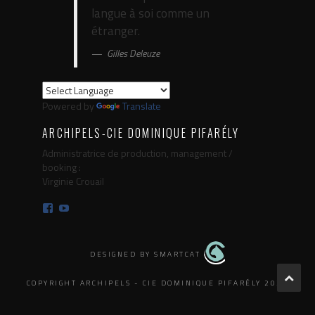
langue à soi comme un
étranger.
Gilles Deleuze
Powered by
Translate
ARCHIPELS-CIE DOMINIQUE PIFARÉLY
Administratrice de production, management /
booking :
Virginie Crouail
Facebook
YouTube
DESIGNED BY SMARTCAT
COPYRIGHT ARCHIPELS - CIE DOMINIQUE PIFARÉLY 2025