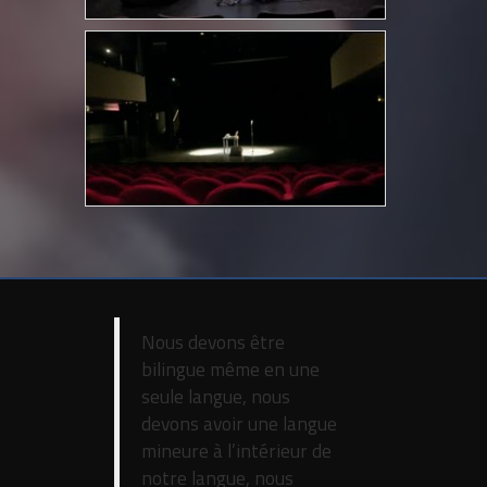
Nous devons être
bilingue même en une
seule langue, nous
devons avoir une langue
mineure à l’intérieur de
notre langue, nous