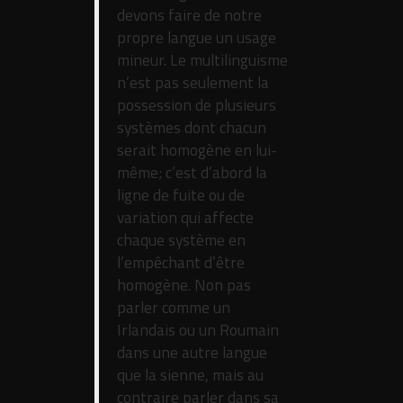
devons faire de notre
propre langue un usage
mineur. Le multilinguisme
n’est pas seulement la
possession de plusieurs
systèmes dont chacun
serait homogène en lui-
même; c’est d’abord la
ligne de fuite ou de
variation qui affecte
chaque système en
l’empêchant d’être
homogène. Non pas
parler comme un
Irlandais ou un Roumain
dans une autre langue
que la sienne, mais au
contraire parler dans sa