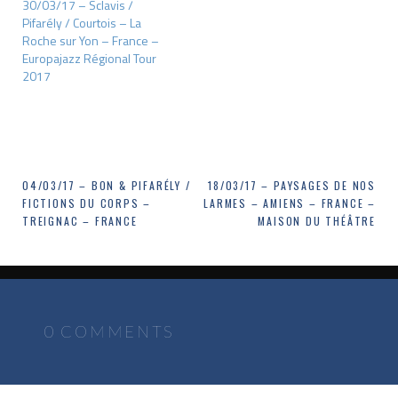
30/03/17 – Sclavis /
Pifarély / Courtois – La
Roche sur Yon – France –
Europajazz Régional Tour
2017
Navigation
04/03/17 – BON & PIFARÉLY /
18/03/17 – PAYSAGES DE NOS
FICTIONS DU CORPS –
LARMES – AMIENS – FRANCE –
de
TREIGNAC – FRANCE
MAISON DU THÉÂTRE
l’article
0 COMMENTS