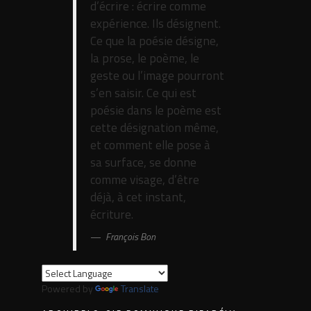
d’écrire : écrire comme
expérience. Ils désignent.
Ce que la poésie désigne,
la prose, le poème, le
geste ou l’image pourront
s’en saisir. Ce qui est
poésie dans le poème est
cette désignation même,
et comment elle pose à
sa surface, se donne
comme visage, d’être
déjà, à cet instant,
écriture.
François Bon
Powered by
Translate