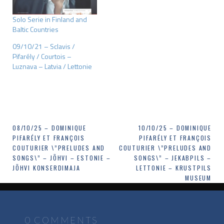
Solo Serie in Finland and
Baltic Countries
09/10/21 – Sclavis /
Pifarély / Courtois –
Luznava – Latvia / Lettonie
Navigation
08/10/25 – DOMINIQUE
10/10/25 – DOMINIQUE
PIFARÉLY ET FRANÇOIS
PIFARÉLY ET FRANÇOIS
de
COUTURIER \”PRELUDES AND
COUTURIER \”PRELUDES AND
SONGS\” – JÕHVI – ESTONIE –
SONGS\” – JEKABPILS –
l’article
JÕHVI KONSERDIMAJA
LETTONIE – KRUSTPILS
MUSEUM
0 COMMENTS