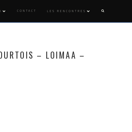
CONTACT
O
LES RENCONTRES
COURTOIS – LOIMAA –