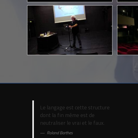
Le langage est cette structure
dont la fin même est de
neutraliser le vrai et le faux.
Roland Barthes