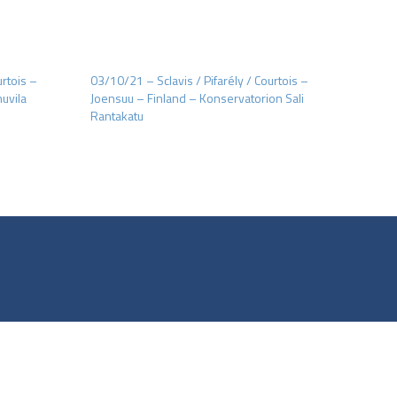
urtois –
03/10/21 – Sclavis / Pifarély / Courtois –
uvila
Joensuu – Finland – Konservatorion Sali
Rantakatu