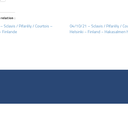
 relation :
 Sclavis / Pifarély / Courtois –
04/10/21 – Sclavis / Pifarély / Co
– Finlande
Helsinki – Finland – Hakasalmen h