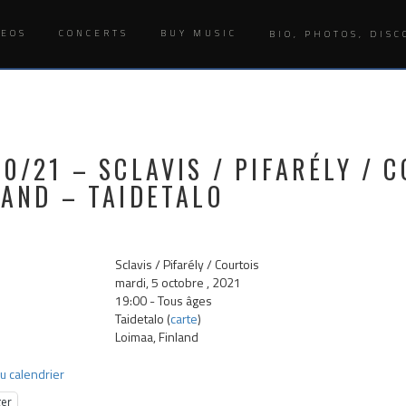
DEOS
CONCERTS
BUY MUSIC
BIO, PHOTOS, DISC
10/21 – SCLAVIS / PIFARÉLY / 
LAND – TAIDETALO
Sclavis / Pifarély / Courtois
mardi, 5 octobre , 2021
19:00
-
Tous âges
Taidetalo (
carte
)
Loimaa, Finland
u calendrier
ger