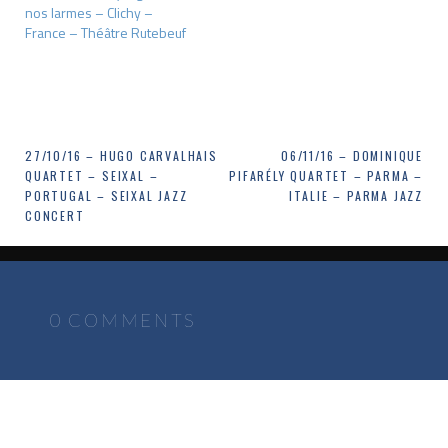
nos larmes – Clichy –
France – Théâtre Rutebeuf
Navigation
27/10/16 – HUGO CARVALHAIS
06/11/16 – DOMINIQUE
QUARTET – SEIXAL –
PIFARÉLY QUARTET – PARMA –
de
PORTUGAL – SEIXAL JAZZ
ITALIE – PARMA JAZZ
CONCERT
l’article
0 COMMENTS