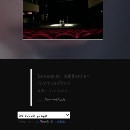
Le sens et l’oubli ont en
commun d’être
interminables.
Bernard Noël
Powered by
Translate