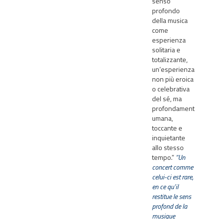
senso
profondo
della musica
come
esperienza
solitaria e
totalizzante,
un’esperienza
non più eroica
o celebrativa
del sé, ma
profondamente
umana,
toccante e
inquietante
allo stesso
tempo.”
“Un
concert comme
celui-ci est rare,
en ce qu’il
restitue le sens
profond de la
musique