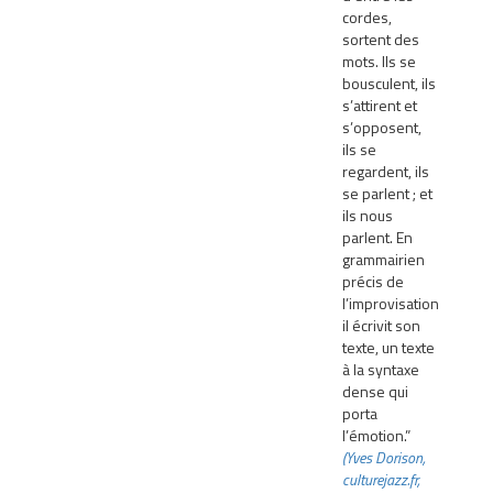
cordes,
sortent des
mots. Ils se
bousculent, ils
s’attirent et
s’opposent,
ils se
regardent, ils
se parlent ; et
ils nous
parlent. En
grammairien
précis de
l’improvisation,
il écrivit son
texte, un texte
à la syntaxe
dense qui
porta
l’émotion.”
(Yves Dorison,
culturejazz.fr,