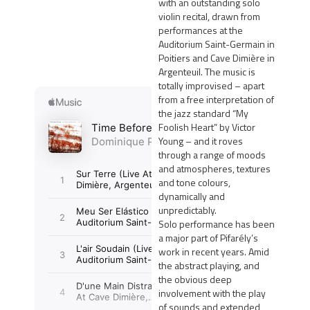
with an outstanding solo
violin recital, drawn from
performances at the
Auditorium Saint-Germain in
Poitiers and Cave Dimière in
Argenteuil. The music is
totally improvised – apart
from a free interpretation of
the jazz standard “My
Foolish Heart” by Victor
Young – and it roves
through a range of moods
and atmospheres, textures
and tone colours,
dynamically and
unpredictably.
Solo performance has been
a major part of Pifarély’s
work in recent years. Amid
the abstract playing, and
the obvious deep
involvement with the play
of sounds and extended