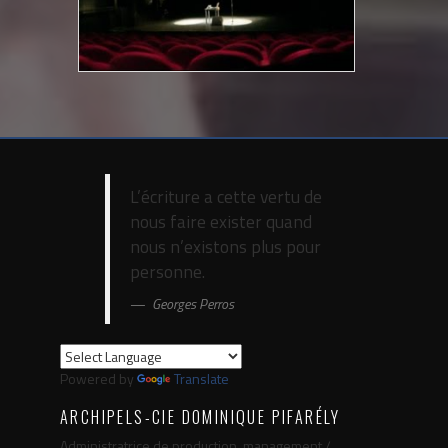
L’écriture a cette vertu de
nous faire exister quand
nous n’existons plus pour
personne.
Georges Perros
Powered by
Translate
ARCHIPELS-CIE DOMINIQUE PIFARÉLY
Administratrice de production, management /
booking :
Virginie Crouail
Facebook
YouTube