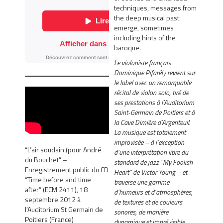
techniques, messages from
the deep musical past
emerge, sometimes
including hints of the
baroque.
Le violoniste français
Dominique Pifarély revient sur
le label avec un remarquable
récital de violon solo, tiré de
ses prestations à l’Auditorium
Saint-Germain de Poitiers et à
la Cave Dimière d’Argenteuil.
La musique est totalement
improvisée – à l’exception
“L’air soudain (pour André
d’une interprétation libre du
du Bouchet” –
standard de jazz “My Foolish
Enregistrement public du CD
Heart” de Victor Young – et
“Time before and time
traverse une gamme
after” (ECM 2411), 18
d’humeurs et d’atmosphères,
septembre 2012 à
de textures et de couleurs
l’Auditorium St Germain de
sonores, de manière
Poitiers (France)
dynamique et imprévisible.