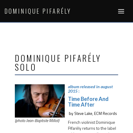
Skip
to
DOMINIQUE PIFARÉLY
content
DOMINIQUE PIFARÉLY
SOLO
album released in august
2015
:
Time Before And
Time After
by
Steve Lake, ECM Records
(photo Jean-Baptiste Millot)
French violinist Dominique
Pifarély returns to the label