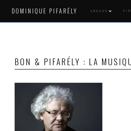
Skip
to
DOMINIQUE PIFARÉLY
VI
GROUPS
content
BON & PIFARÉLY : LA MUSIQ