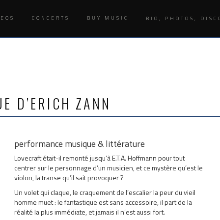
DEOS
CONCERTS
BUY MUSIC
BIO, PHOTOS, DISC
UE D’ERICH ZANN
performance musique & littérature
Lovecraft était-il remonté jusqu’à E.T.A. Hoffmann pour tout
centrer sur le personnage d’un musicien, et ce mystère qu’est le
violon, la transe qu’il sait provoquer ?
Un volet qui claque, le craquement de l’escalier la peur du vieil
homme muet : le fantastique est sans accessoire, il part de la
réalité la plus immédiate, et jamais il n’est aussi fort.