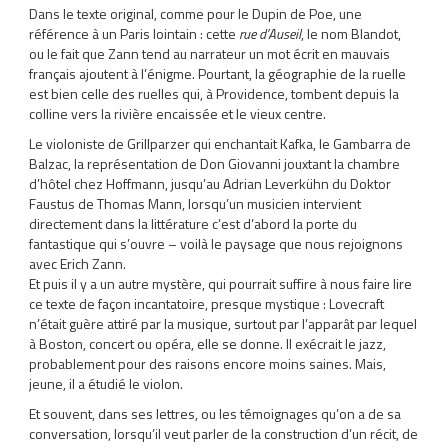
Dans le texte original, comme pour le Dupin de Poe, une
référence à un Paris lointain : cette
rue d’Auseil
, le nom Blandot,
ou le fait que Zann tend au narrateur un mot écrit en mauvais
français ajoutent à l’énigme. Pourtant, la géographie de la ruelle
est bien celle des ruelles qui, à Providence, tombent depuis la
colline vers la rivière encaissée et le vieux centre.
Le violoniste de Grillparzer qui enchantait Kafka, le Gambarra de
Balzac, la représentation de Don Giovanni jouxtant la chambre
d’hôtel chez Hoffmann, jusqu’au Adrian Leverkühn du Doktor
Faustus de Thomas Mann, lorsqu’un musicien intervient
directement dans la littérature c’est d’abord la porte du
fantastique qui s’ouvre – voilà le paysage que nous rejoignons
avec Erich Zann.
Et puis il y a un autre mystère, qui pourrait suffire à nous faire lire
ce texte de façon incantatoire, presque mystique : Lovecraft
n’était guère attiré par la musique, surtout par l’apparât par lequel
à Boston, concert ou opéra, elle se donne. Il exécrait le jazz,
probablement pour des raisons encore moins saines. Mais,
jeune, il a étudié le violon.
Et souvent, dans ses lettres, ou les témoignages qu’on a de sa
conversation, lorsqu’il veut parler de la construction d’un récit, de