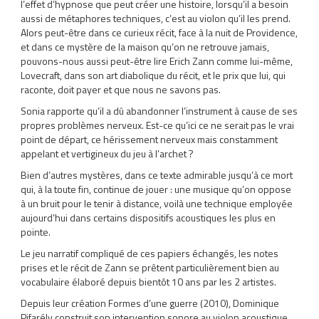
l’effet d’hypnose que peut créer une histoire, lorsqu’il a besoin
aussi de métaphores techniques, c’est au violon qu’il les prend.
Alors peut-être dans ce curieux récit, face à la nuit de Providence,
et dans ce mystère de la maison qu’on ne retrouve jamais,
pouvons-nous aussi peut-être lire Erich Zann comme lui-même,
Lovecraft, dans son art diabolique du récit, et le prix que lui, qui
raconte, doit payer et que nous ne savons pas.
Sonia rapporte qu’il a dû abandonner l’instrument à cause de ses
propres problèmes nerveux. Est-ce qu’ici ce ne serait pas le vrai
point de départ, ce hérissement nerveux mais constamment
appelant et vertigineux du jeu à l’archet ?
Bien d’autres mystères, dans ce texte admirable jusqu’à ce mort
qui, à la toute fin, continue de jouer : une musique qu’on oppose
à un bruit pour le tenir à distance, voilà une technique employée
aujourd’hui dans certains dispositifs acoustiques les plus en
pointe.
Le jeu narratif compliqué de ces papiers échangés, les notes
prises et le récit de Zann se prêtent particulièrement bien au
vocabulaire élaboré depuis bientôt 10 ans par les 2 artistes.
Depuis leur création Formes d’une guerre (2010), Dominique
Pifarély construit son intervention sonore au violon acoustique