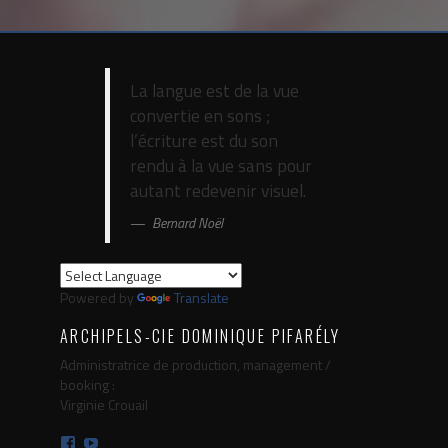
La langue est de la vue
convertie en sons ;
l’écriture est du son
rendu à la vue sans pour
autant redevenir visuel.
Bernard Noël
Powered by
Translate
ARCHIPELS-CIE DOMINIQUE PIFARÉLY
Administratrice de production, management /
booking :
Virginie Crouail
Facebook
YouTube