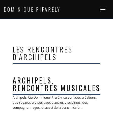
Skip
to
DOMINIQUE PIFARÉLY
content
LES RENCONTRES
D’ARCHIPELS
ARCHIPELS,
RENCONTRES MUSICALES
Archipels-Cie Dominique Pifarély, ce sont des créations,
des regards croisés avec d’autres disciplines, des
compagnonnages, et aussi de la transmission.