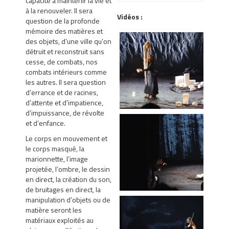
capacité à maintenir la vie et
à la renouveler. Il sera
Vidéos :
question de la profonde
mémoire des matières et
des objets, d’une ville qu’on
détruit et reconstruit sans
cesse, de combats, nos
combats intérieurs comme
les autres. Il sera question
d’errance et de racines,
d’attente et d’impatience,
d’impuissance, de révolte
et d’enfance.
Le corps en mouvement et
Paysages de nos larmes - "
le corps masqué, la
mère"
marionnette, l’image
projetée, l’ombre, le dessin
en direct, la création du son,
de bruitages en direct, la
manipulation d’objets ou de
matière seront les
matériaux exploités au
Paysages de nos larmes -