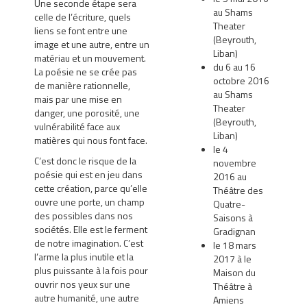
Une seconde étape sera
au Shams
celle de l’écriture, quels
Theater
liens se font entre une
(Beyrouth,
image et une autre, entre un
Liban)
matériau et un mouvement.
du 6 au 16
La poésie ne se crée pas
octobre 2016
de manière rationnelle,
au Shams
mais par une mise en
Theater
danger, une porosité, une
(Beyrouth,
vulnérabilité face aux
Liban)
matières qui nous font face.
le 4
C’est donc le risque de la
novembre
poésie qui est en jeu dans
2016 au
cette création, parce qu’elle
Théâtre des
ouvre une porte, un champ
Quatre-
des possibles dans nos
Saisons à
sociétés. Elle est le ferment
Gradignan
de notre imagination. C’est
le 18 mars
l’arme la plus inutile et la
2017 à le
plus puissante à la fois pour
Maison du
ouvrir nos yeux sur une
Théâtre à
autre humanité, une autre
Amiens