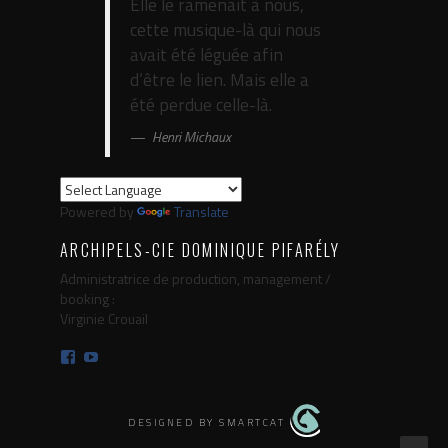
Elle le ramenait à nous,
cette musique-là qui nous
avait été léguée afin
d’être le lien. Mais elle a
été perdue celle-là.
Henri Michaux
Powered by
Translate
ARCHIPELS-CIE DOMINIQUE PIFARÉLY
Administratrice de production, management /
booking :
Virginie Crouail
Facebook
YouTube
DESIGNED BY SMARTCAT