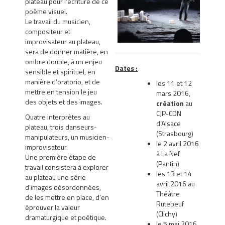
plateau pour l’écriture de ce
"Passage des quartiers"
poème visuel.
Le travail du musicien,
compositeur et
improvisateur au plateau,
sera de donner matière, en
ombre double, à un enjeu
Dates :
sensible et spirituel, en
“Paysages de nos larmes” 
manière d’oratorio, et de
les 11 et 12
"La ville"
mettre en tension le jeu
mars 2016,
des objets et des images.
création
au
CJP-CDN
Quatre interprètes au
d’Alsace
plateau, trois danseurs-
(Strasbourg)
manipulateurs, un musicien-
le 2 avril 2016
improvisateur.
à La Nef
Une première étape de
(Pantin)
travail consistera à explorer
les 13 et 14
au plateau une série
avril 2016 au
d’images désordonnées,
Théâtre
de les mettre en place, d’en
Rutebeuf
éprouver la valeur
(Clichy)
dramaturgique et poétique.
le 5 mai 2016