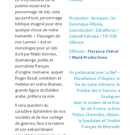
poème visuel est le
personnage de Job, celui
qui perd tout, personnage
Production : Archipels-Cie
biblique imaginé pour dire
Dominique Pifarély
quelque chose de notre
Coproduction : ExtraMuros /
humanité. « Paysages de
Collectif Kahraba / TJP CDN
nos Larmes » est un
d’Alsace
monologue pour un Job
Diffusion :
Florence Chérel
écrit par Matéi Viscniec,
/ Mynd Productions
dramaturge, poète et
journaliste français
d’origine roumaine, auquel
En partenariat avec La Nef –
Roger Assaf, comédien et
Manufacture d’Utopies, le
metteur en scène libanais,
Tas de Sable d’Amiens, le
grande figure du théâtre
Théâtre des 4 Saisons à
arabe, prêtera sa voix.
Gradignan
Avec le soutien de la Drac
Il sera question du
Île-de-France, la Drac
caractère éphémère de nos
Poitou-Charentes, l’Adami,
sociétés et de leur cortège
la Spedidam et l’Institut
de guerres, face à la nature
Français de Beyrouth
et son extraordinaire