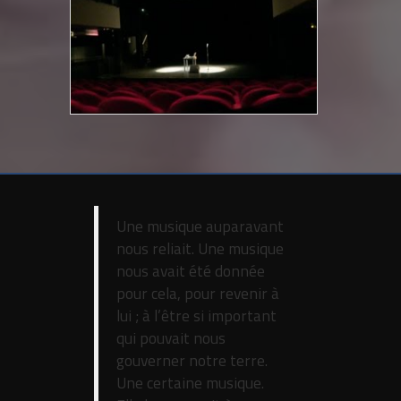
Une musique auparavant
nous reliait. Une musique
nous avait été donnée
pour cela, pour revenir à
lui ; à l’être si important
qui pouvait nous
gouverner notre terre.
Une certaine musique.