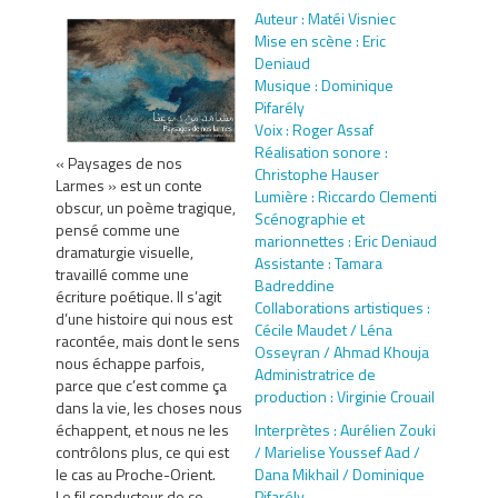
Auteur : Matéi Visniec
Mise en scène : Eric
Deniaud
Musique : Dominique
Pifarély
Voix : Roger Assaf
Réalisation sonore :
« Paysages de nos
Christophe Hauser
Larmes » est un conte
Lumière : Riccardo Clementi
obscur, un poème tragique,
Scénographie et
pensé comme une
marionnettes : Eric Deniaud
dramaturgie visuelle,
Assistante : Tamara
travaillé comme une
Badreddine
écriture poétique. Il s’agit
Collaborations artistiques :
d’une histoire qui nous est
Cécile Maudet / Léna
racontée, mais dont le sens
Osseyran / Ahmad Khouja
nous échappe parfois,
Administratrice de
parce que c’est comme ça
production : Virginie Crouail
dans la vie, les choses nous
Interprètes : Aurélien Zouki
échappent, et nous ne les
/ Marielise Youssef Aad /
contrôlons plus, ce qui est
Dana Mikhail / Dominique
le cas au Proche-Orient.
Pifarély
Le fil conducteur de ce