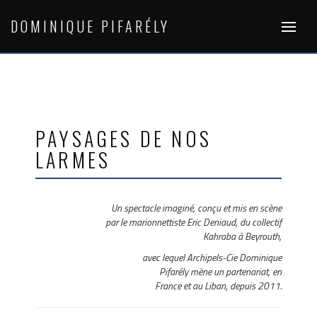
Skip
to
DOMINIQUE PIFARÉLY
content
PAYSAGES DE NOS
LARMES
Un spectacle imaginé, conçu et mis en scène
par le marionnettiste Eric Deniaud, du collectif
Kahraba à Beyrouth,
avec lequel Archipels-Cie Dominique
Pifarély mène un partenariat, en
France et au Liban, depuis 2011.